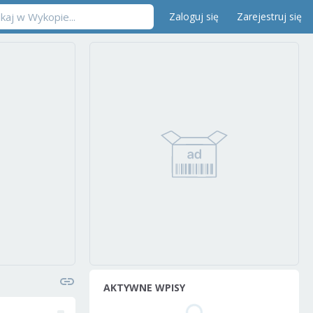
Zaloguj się
Zarejestruj się
AKTYWNE WPISY