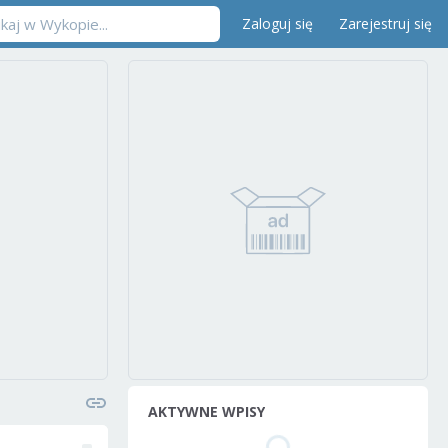
Zaloguj się
Zarejestruj się
AKTYWNE WPISY