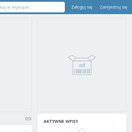
Zaloguj się
Zarejestruj się
AKTYWNE WPISY