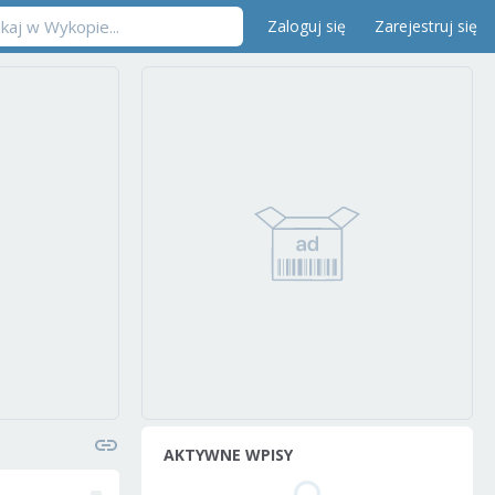
Zaloguj się
Zarejestruj się
AKTYWNE WPISY