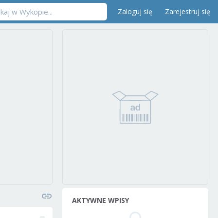
Zaloguj się
Zarejestruj się
AKTYWNE WPISY