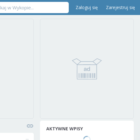
Zaloguj się
Zarejestruj się
AKTYWNE WPISY