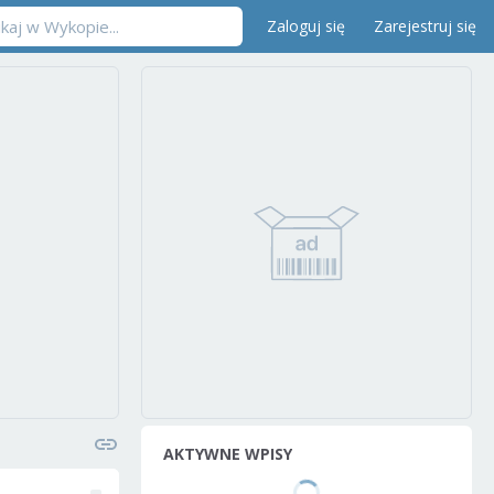
Zaloguj się
Zarejestruj się
AKTYWNE WPISY