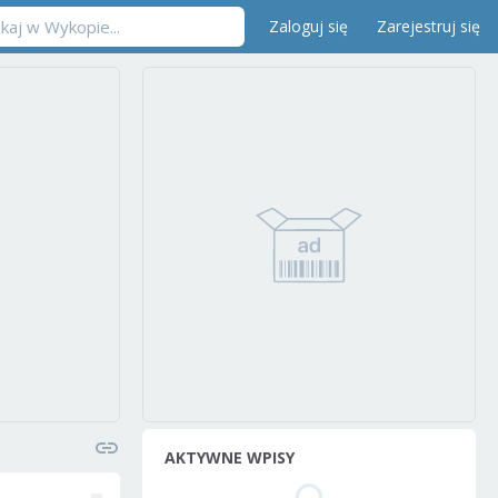
Zaloguj się
Zarejestruj się
AKTYWNE WPISY