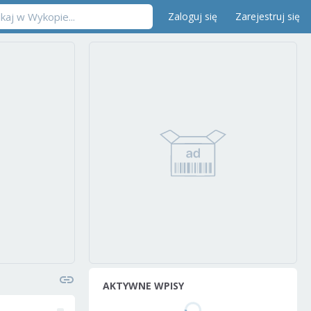
Zaloguj się
Zarejestruj się
AKTYWNE WPISY