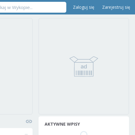
Zaloguj się
Zarejestruj się
AKTYWNE WPISY