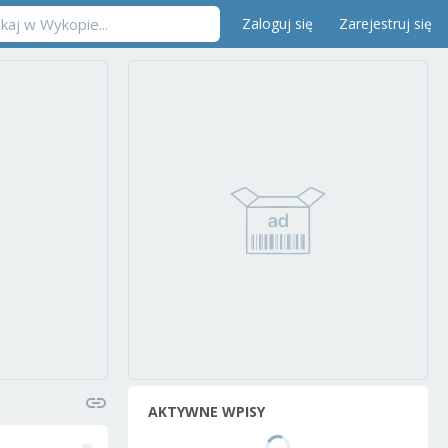
Zaloguj się
Zarejestruj się
AKTYWNE WPISY