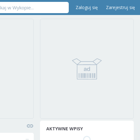
Zaloguj się
Zarejestruj się
AKTYWNE WPISY