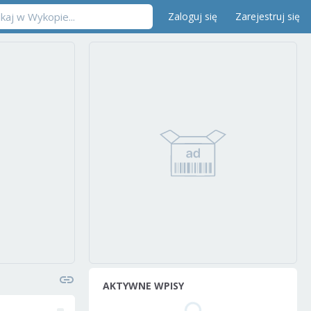
Zaloguj się
Zarejestruj się
AKTYWNE WPISY