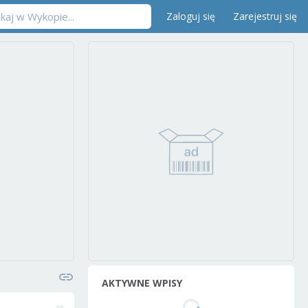
Zaloguj się
Zarejestruj się
AKTYWNE WPISY