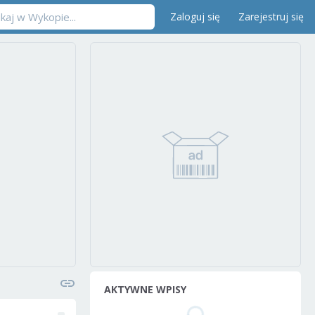
Zaloguj się
Zarejestruj się
AKTYWNE WPISY