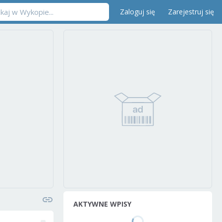
Zaloguj się
Zarejestruj się
AKTYWNE WPISY