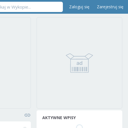
Zaloguj się
Zarejestruj się
AKTYWNE WPISY