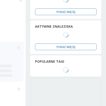
POKAŻ WIĘCEJ
AKTYWNE ZNALEZISKA
POKAŻ WIĘCEJ
POPULARNE TAGI