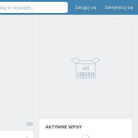
Zaloguj się
Zarejestruj się
AKTYWNE WPISY