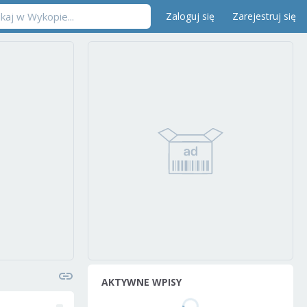
Zaloguj się
Zarejestruj się
AKTYWNE WPISY