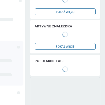
POKAŻ WIĘCEJ
AKTYWNE ZNALEZISKA
POKAŻ WIĘCEJ
POPULARNE TAGI