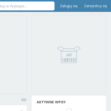
Zaloguj się
Zarejestruj się
AKTYWNE WPISY