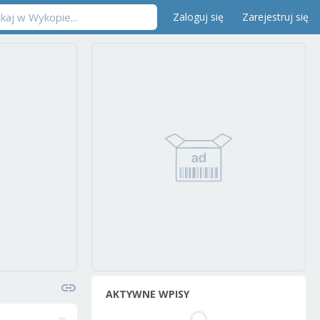
Zaloguj się
Zarejestruj się
AKTYWNE WPISY