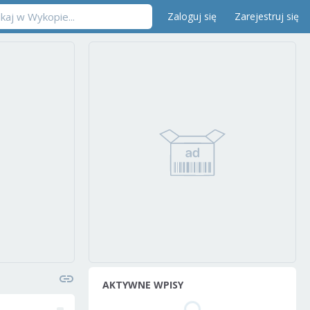
Zaloguj się
Zarejestruj się
AKTYWNE WPISY