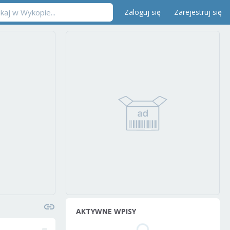
Zaloguj się
Zarejestruj się
AKTYWNE WPISY