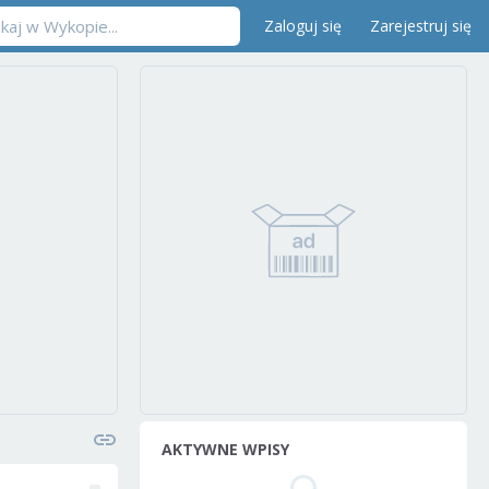
Zaloguj się
Zarejestruj się
AKTYWNE WPISY