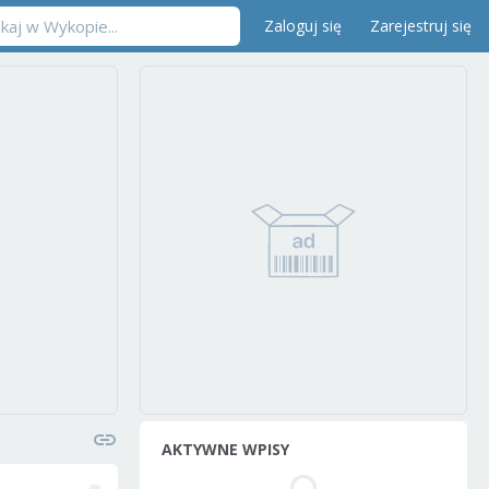
Zaloguj się
Zarejestruj się
AKTYWNE WPISY