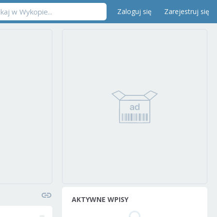
Zaloguj się
Zarejestruj się
AKTYWNE WPISY