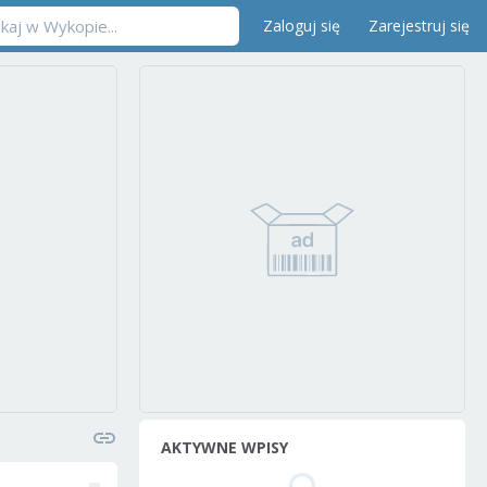
Zaloguj się
Zarejestruj się
AKTYWNE WPISY