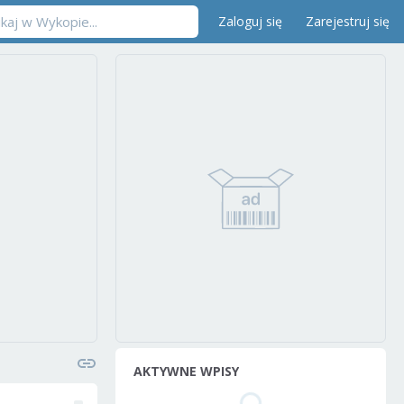
Zaloguj się
Zarejestruj się
AKTYWNE WPISY