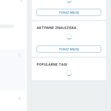
POKAŻ WIĘCEJ
AKTYWNE ZNALEZISKA
POKAŻ WIĘCEJ
POPULARNE TAGI