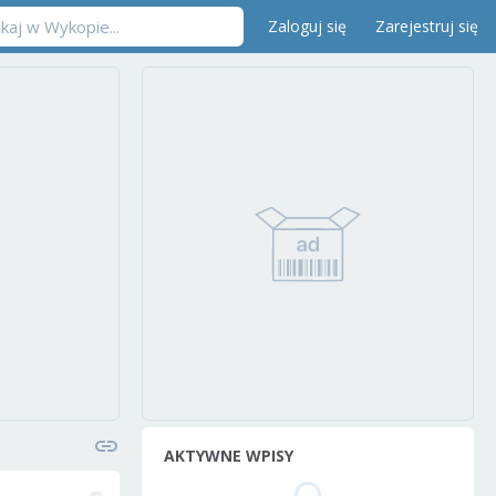
Zaloguj się
Zarejestruj się
AKTYWNE WPISY