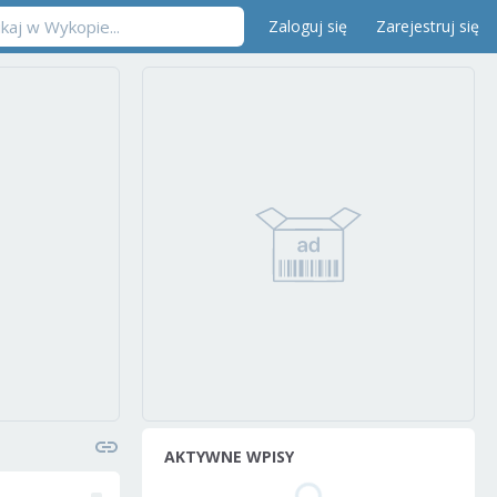
Zaloguj się
Zarejestruj się
AKTYWNE WPISY