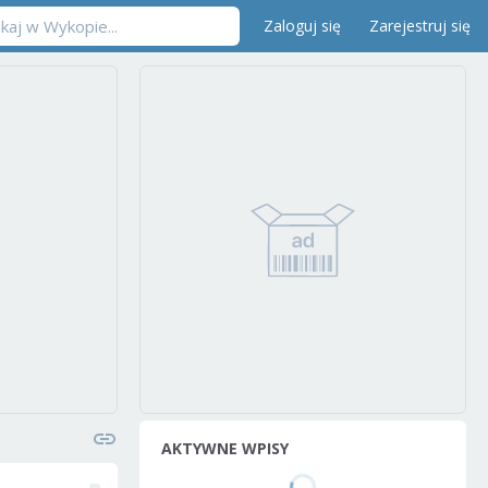
Zaloguj się
Zarejestruj się
AKTYWNE WPISY