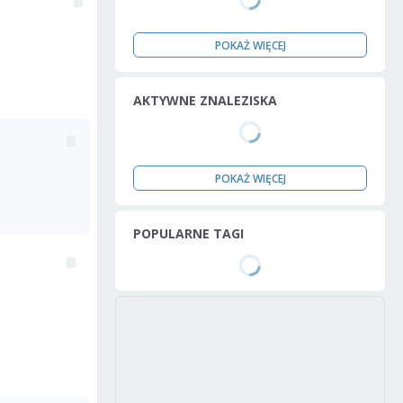
POKAŻ WIĘCEJ
AKTYWNE ZNALEZISKA
POKAŻ WIĘCEJ
POPULARNE TAGI