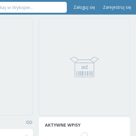
Zaloguj się
Zarejestruj się
AKTYWNE WPISY