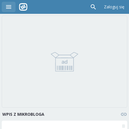
Zaloguj się
WPIS Z MIKROBLOGA