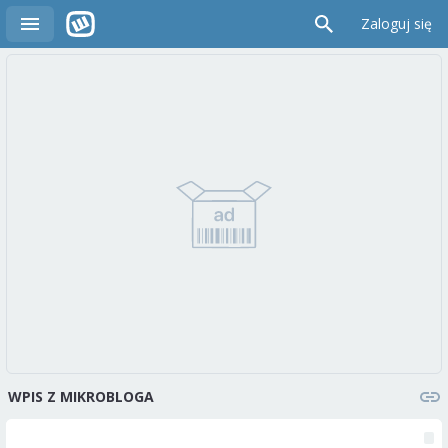
Zaloguj się
WPIS Z MIKROBLOGA