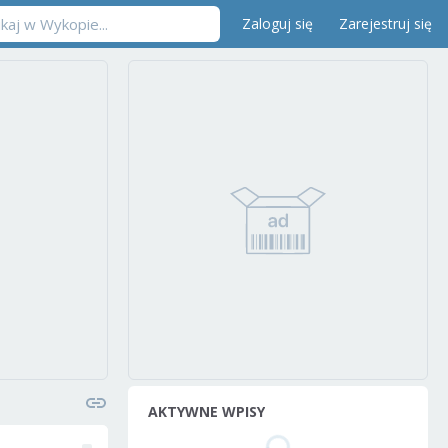
Zaloguj się
Zarejestruj się
AKTYWNE WPISY