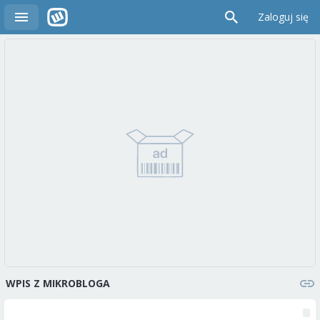
Zaloguj się
WPIS Z MIKROBLOGA