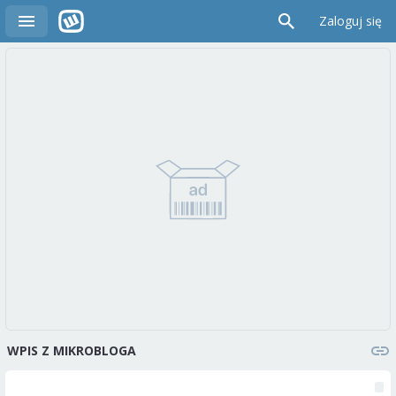
Zaloguj się
WPIS Z MIKROBLOGA