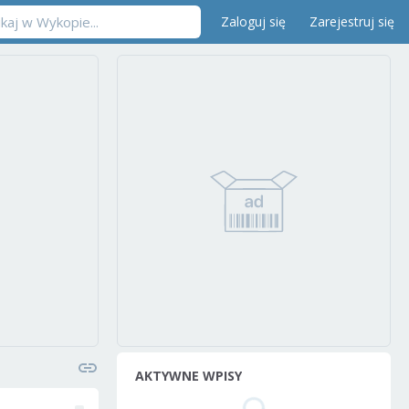
Zaloguj się
Zarejestruj się
AKTYWNE WPISY