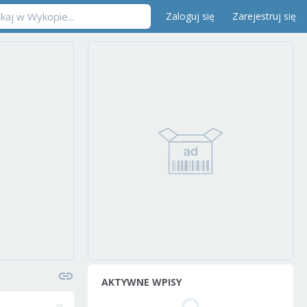
Zaloguj się
Zarejestruj się
AKTYWNE WPISY