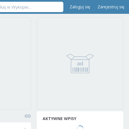
Zaloguj się
Zarejestruj się
AKTYWNE WPISY