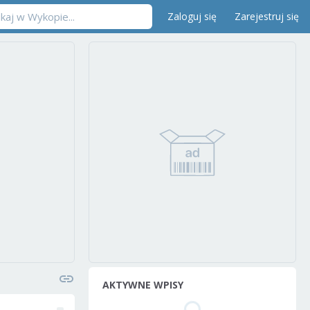
Zaloguj się
Zarejestruj się
AKTYWNE WPISY