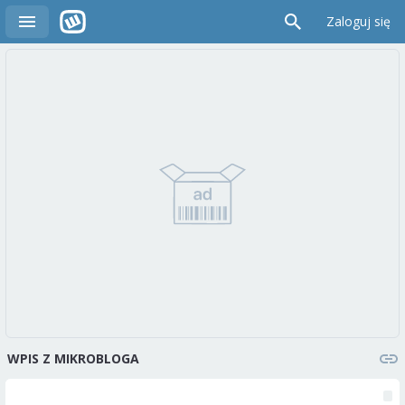
Zaloguj się
WPIS Z MIKROBLOGA