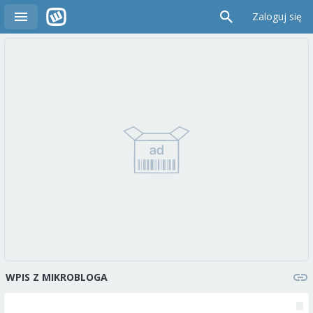
Zaloguj się
WPIS Z MIKROBLOGA