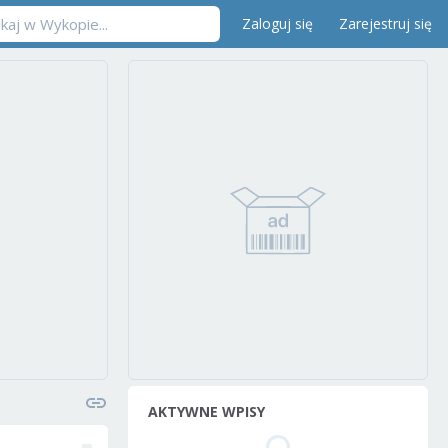
Zaloguj się
Zarejestruj się
AKTYWNE WPISY