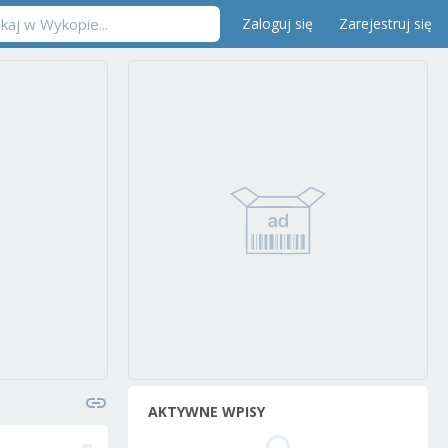
Zaloguj się
Zarejestruj się
AKTYWNE WPISY