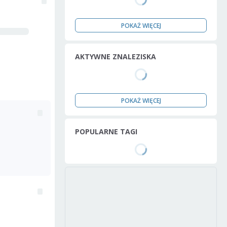
POKAŻ WIĘCEJ
AKTYWNE ZNALEZISKA
POKAŻ WIĘCEJ
POPULARNE TAGI