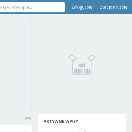
Zaloguj się
Zarejestruj się
AKTYWNE WPISY