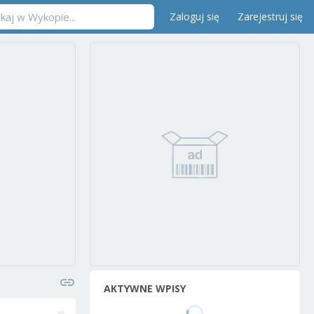
Zaloguj się
Zarejestruj się
AKTYWNE WPISY