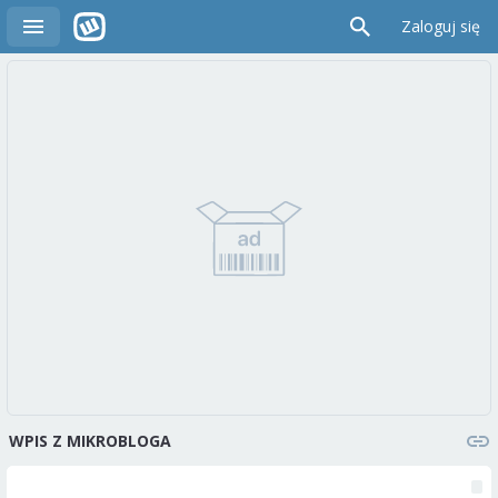
Zaloguj się
WPIS Z MIKROBLOGA