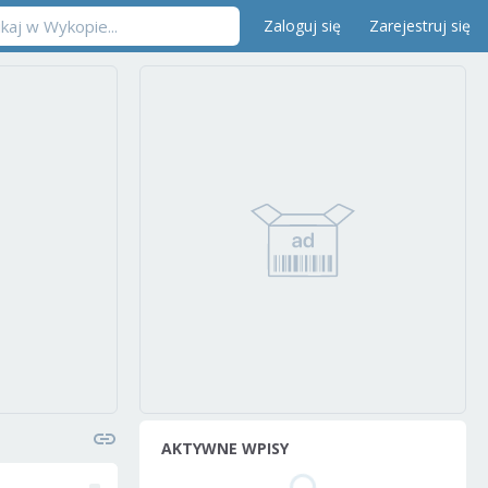
Zaloguj się
Zarejestruj się
AKTYWNE WPISY