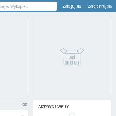
Zaloguj się
Zarejestruj się
AKTYWNE WPISY